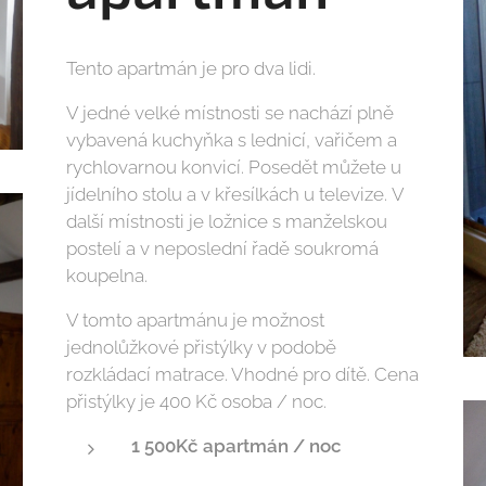
Tento apartmán je pro dva lidi.
V jedné velké místnosti se nachází plně
vybavená kuchyňka s lednicí, vařičem a
rychlovarnou konvicí. Posedět můžete u
jídelního stolu a v křesílkách u televize. V
další místnosti je ložnice s manželskou
postelí a v neposlední řadě soukromá
koupelna.
V tomto apartmánu je možnost
jednolůžkové přistýlky v podobě
rozkládací matrace. Vhodné pro dítě. Cena
přistýlky je 400 Kč osoba / noc.
1 500Kč apartmán / noc