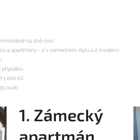
minimálně na dvě noci
ici 4 apartmány - 2 v zámeckém stylu a 2 moderní
c
příplatku
t 1 000 Kč
15 osob
1. Zámecký
apartmán